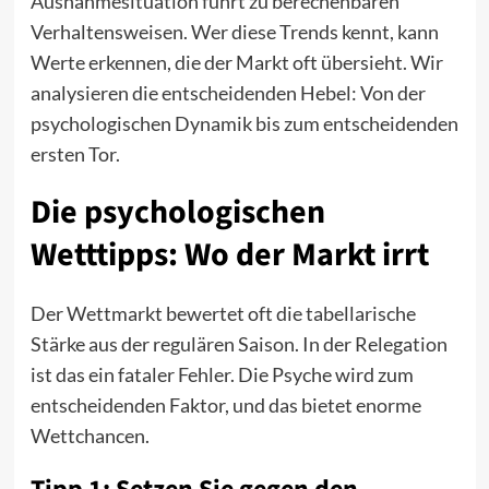
Ausnahmesituation führt zu berechenbaren
Verhaltensweisen. Wer diese Trends kennt, kann
Werte erkennen, die der Markt oft übersieht. Wir
analysieren die entscheidenden Hebel: Von der
psychologischen Dynamik bis zum entscheidenden
ersten Tor.
Die psychologischen
Wetttipps: Wo der Markt irrt
Der Wettmarkt bewertet oft die tabellarische
Stärke aus der regulären Saison. In der Relegation
ist das ein fataler Fehler. Die Psyche wird zum
entscheidenden Faktor, und das bietet enorme
Wettchancen.