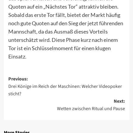
Quoten auf ein „Nächstes Tor“ attraktiv bleiben.
Sobald das erste Tor fällt, bietet der Markt häufig
noch gute Quoten auf den Sieg der jetzt führenden
Mannschaft, da das Ausmaß dieses Vorteils
unterschätzt wird. Diese Phase kurz nach einem
Tor ist ein Schlüsselmoment für einen klugen
Einsatz.
Post
Previous:
Drei Könige im Reich der Maschinen: Welcher Videopoker
navigation
sticht?
Next:
Wetten zwischen Ritual und Pause
More Stories