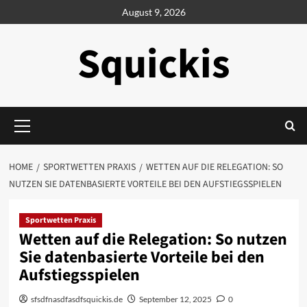
Skip
August 9, 2026
to
content
Squickis
Primary
Menu
HOME
SPORTWETTEN PRAXIS
WETTEN AUF DIE RELEGATION: SO
NUTZEN SIE DATENBASIERTE VORTEILE BEI DEN AUFSTIEGSSPIELEN
Sportwetten Praxis
Wetten auf die Relegation: So nutzen
Sie datenbasierte Vorteile bei den
Aufstiegsspielen
sfsdfnasdfasdfsquickis.de
September 12, 2025
0