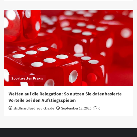
Sportwetten Praxis
Wetten auf die Relegation: So nutzen Sie datenbasierte
Vorteile bei den Aufstiegsspielen
sfsdfnasdfasdfsquickis.de
September 12, 2025
0