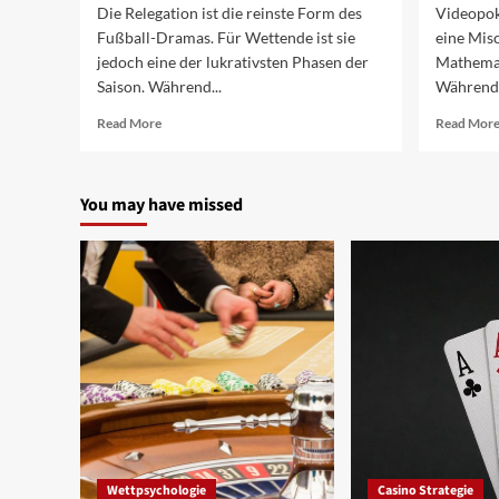
Die Relegation ist die reinste Form des
Videopoke
Fußball-Dramas. Für Wettende ist sie
eine Mis
jedoch eine der lukrativsten Phasen der
Mathemati
Saison. Während...
Während 
Read
Read More
Read Mor
more
about
Wetten
You may have missed
auf
die
Relegation:
So
nutzen
Sie
datenbasierte
Vorteile
bei
den
Aufstiegsspielen
Wettpsychologie
Casino Strategie