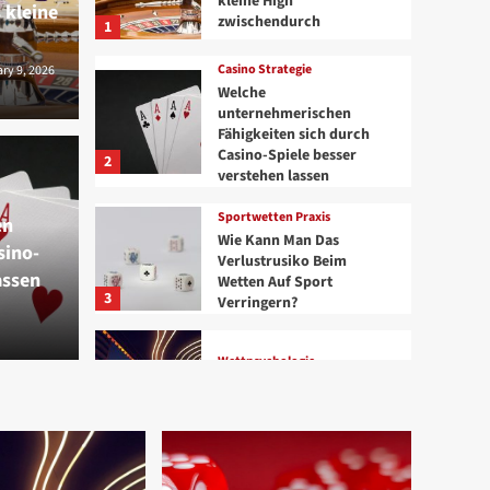
kleine High
 kleine
zwischendurch
1
Casino Strategie
ry 9, 2026
Welche
unternehmerischen
Fähigkeiten sich durch
Casino-Spiele besser
2
nehmerischen
verstehen lassen
Sportwette
Sportwetten Praxis
en
ich durch Casino-Spiele
Wie 
Wie Kann Man Das
sino-
Verlustrusiko Beim
hen lassen
Beim
assen
Wetten Auf Sport
3
Verringern?
r 11, 2025
0
sfsdfnasdf
Wettpsychologie
Wetten zwischen Ritual
und Pause
4
Sportwetten Praxis
Wetten auf die Relegation: