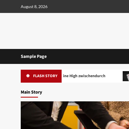
Skip
August 8, 2026
to
content
Sample Page
en und Dopamin: Das kleine High zwischendurch
Welche 
FLASH STORY
Main Story