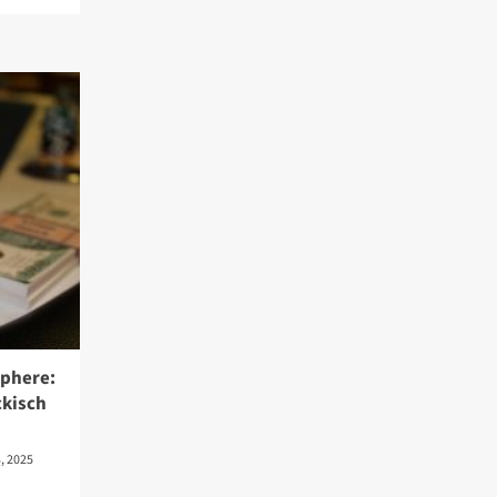
Wetten
zwischen
Ritual
und
Pause
Sphere:
kisch
, 2025