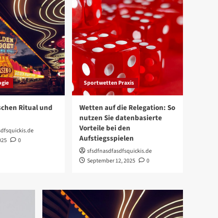
So nutzen Sie
datenbasierte Vorteile bei
5
den Aufstiegsspielen
Wettpsychologie
Wetten und Dopamin: Das
kleine High
zwischendurch
1
ogie
Sportwetten Praxis
Casino Strategie
chen Ritual und
Wetten auf die Relegation: So
Welche
nutzen Sie datenbasierte
unternehmerischen
Fähigkeiten sich durch
Vorteile bei den
dfsquickis.de
Casino-Spiele besser
Aufstiegsspielen
2
025
0
verstehen lassen
sfsdfnasdfasdfsquickis.de
September 12, 2025
0
Sportwetten Praxis
Wie Kann Man Das
Verlustrusiko Beim
Wetten Auf Sport
3
Verringern?