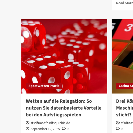
Read Mor
Wetten
und
Dopamin:
Das
kleine
High
zwischendurch
Sportwetten Praxis
Casino S
Wetten auf die Relegation: So
Drei Kö
nutzen Sie datenbasierte Vorteile
Maschi
bei den Aufstiegsspielen
sticht?
sfsdfnasdfasdfsquickis.de
sfsdfna
September 12, 2025
0
0