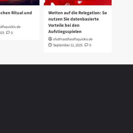
chen Ritual und
Wetten auf die Relegation: So
nutzen Sie datenbasierte
Vorteile bei den
dfsquickis.de
Aufstiegsspielen
025
0
sfsdfnasdfasdfsquickis.de
September 12, 2025
0